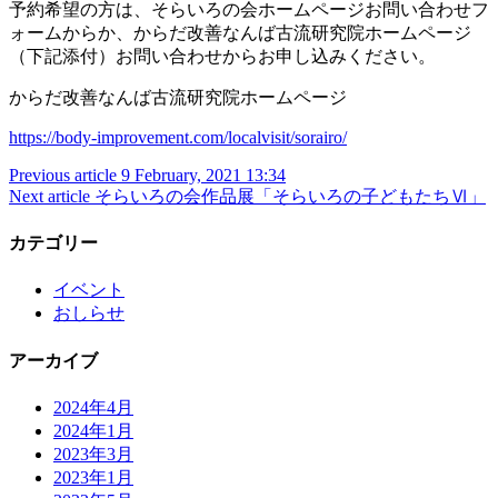
予約希望の方は、そらいろの会ホームページお問い合わせフ
ォームからか、からだ改善なんば古流研究院ホームページ
（下記添付）お問い合わせからお申し込みください。
からだ改善なんば古流研究院ホームページ
https://body-improvement.com/localvisit/sorairo/
Previous article
9 February, 2021 13:34
投
Next article
そらいろの会作品展「そらいろの子どもたちⅥ」
稿
カテゴリー
ナ
ビ
イベント
おしらせ
ゲ
ー
アーカイブ
シ
2024年4月
ョ
2024年1月
2023年3月
ン
2023年1月