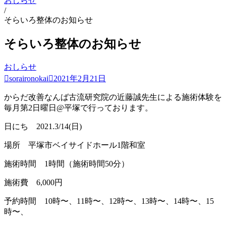
おしらせ
/
そらいろ整体のお知らせ
そらいろ整体のお知らせ
Posted
おしらせ
in
by
Posted
soraironokai
2021年2月21日
on
からだ改善なんば古流研究院の近藤誠先生による施術体験を
毎月第2日曜日@平塚で行っております。
日にち 2021.3/14(日)
場所 平塚市ベイサイドホール1階和室
施術時間 1時間（施術時間50分）
施術費 6,000円
予約時間 10時〜、11時〜、12時〜、13時〜、14時〜、15
時〜、